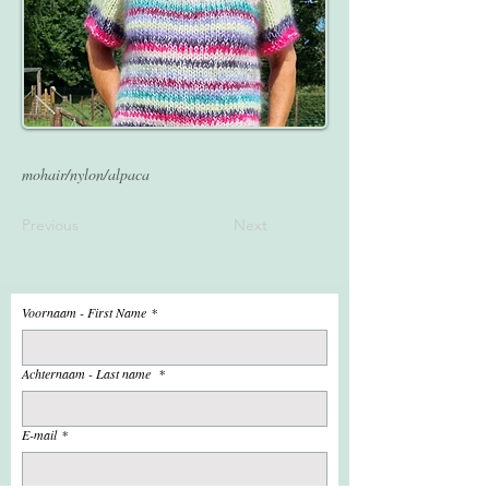
mohair/nylon/alpaca
Previous
Next
Voornaam - First Name
*
Achternaam - Last name
*
E-mail
*