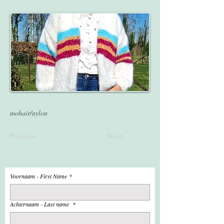
mohair/nylon
Previous
Next
Voornaam - First Name
*
Achternaam - Last name
*