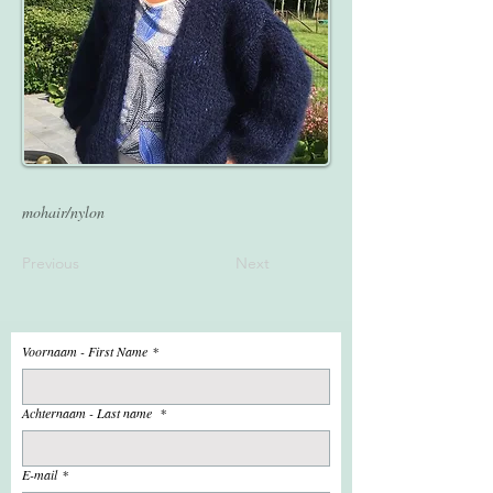
mohair/nylon
Previous
Next
Voornaam - First Name
*
Achternaam - Last name
*
E-mail
*