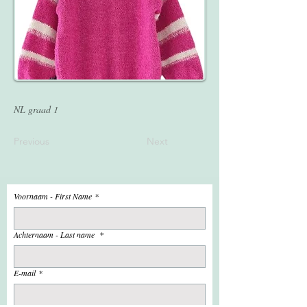
NL graad 1
Previous
Next
Voornaam - First Name
*
Achternaam - Last name
*
E-mail
*