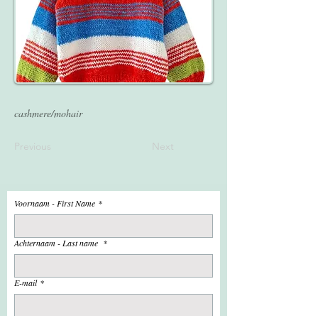
cashmere/mohair
Previous
Next
Voornaam - First Name
*
Achternaam - Last name
*
E-mail
*