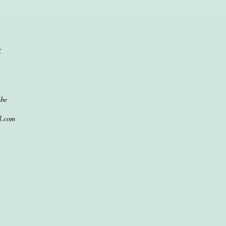
E
.be
l.com