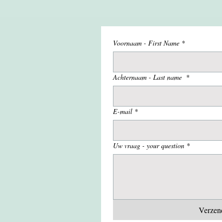
Voornaam - First Name
*
Achternaam - Last name
*
E-mail
*
Uw vraag - your question
*
Verzend