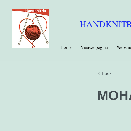
HANDKNITR
Home
Nieuwe pagina
Websh
< Back
MOHA