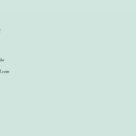
E
.be
l.com