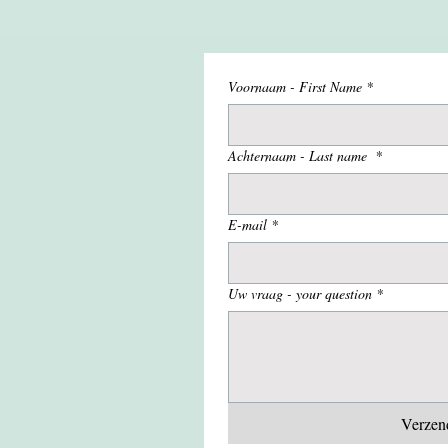
Voornaam - First Name
*
Achternaam - Last name
*
E-mail
*
Uw vraag - your question
*
Verzend