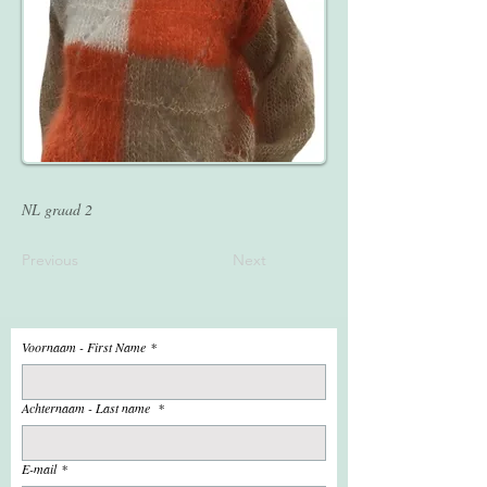
NL graad 2
Previous
Next
Voornaam - First Name
*
Achternaam - Last name
*
E-mail
*