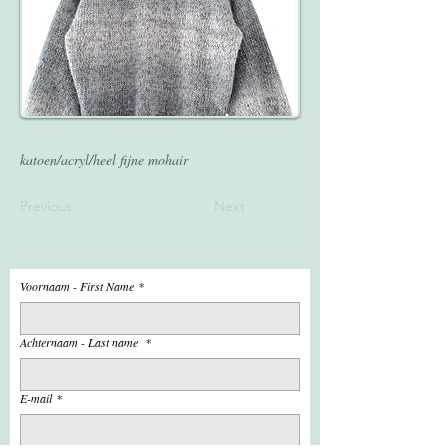
katoen/acryl/heel fijne mohair
Previous
Next
Voornaam - First Name
*
Achternaam - Last name
*
E-mail
*