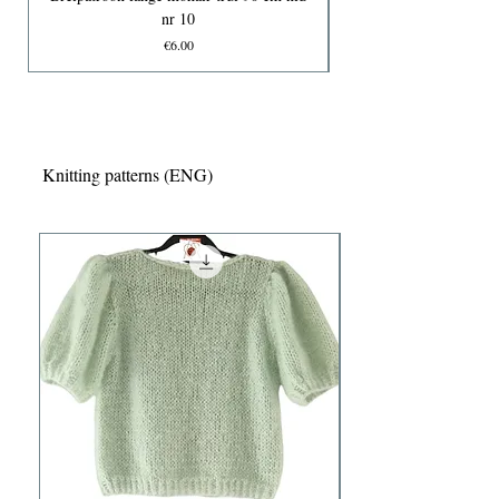
nr 10
Price
€6.00
Knitting patterns (ENG)