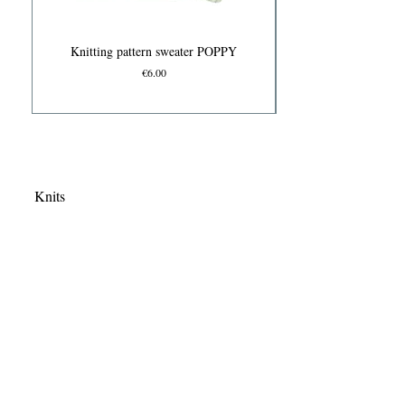
Knitting pattern sweater POPPY
Price
€6.00
Knits