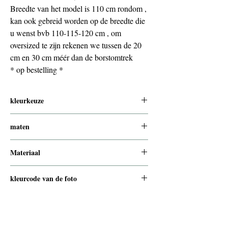
Breedte van het model is 110 cm rondom ,
kan ook gebreid worden op de breedte die
u wenst bvb 110-115-120 cm , om
oversized te zijn rekenen we tussen de 20
cm en 30 cm méér dan de borstomtrek
* op bestelling *
kleurkeuze
zie webshop www.handknitria.be/mohair
maten
om oversized te zijn , reken ik 20-30 cm
Materiaal
méér dan uw bh-maat .
Bvb bh maat = 95 cm , dan is een
80% mohair 20% nylon
kleurcode van de foto
oversized maat voor u 95+30= 125 cm
oftewel 130 cm afgerond .
turquoise 3146 , andere foto is zwart en
pastelgeel