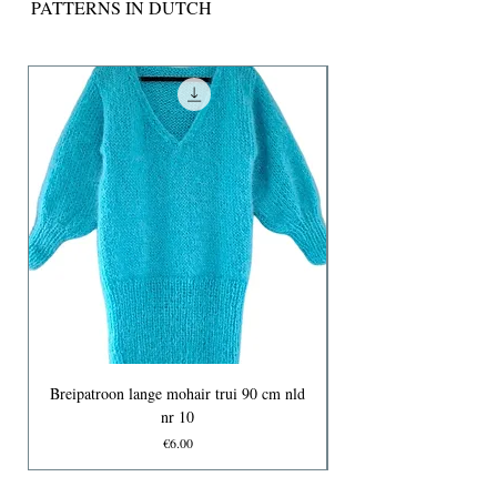
PATTERNS IN DUTCH
Breipatroon lange mohair trui 90 cm nld
nr 10
Price
€6.00