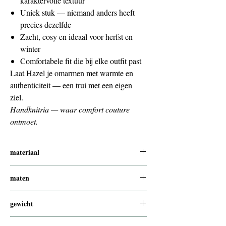
karaktervolle textuur
Uniek stuk — niemand anders heeft
precies dezelfde
Zacht, cosy en ideaal voor herfst en
winter
Comfortabele fit die bij elke outfit past
Laat Hazel je omarmen met warmte en
authenticiteit — een trui met een eigen
ziel.
Handknitria — waar comfort couture
ontmoet.
materiaal
cashmere , fijne mohair , wol , alpaca met
maten
zijde
model van de foto is
gewicht
breedte 57 cm of rondom 114 cm
lengte 57 cm
650 gram