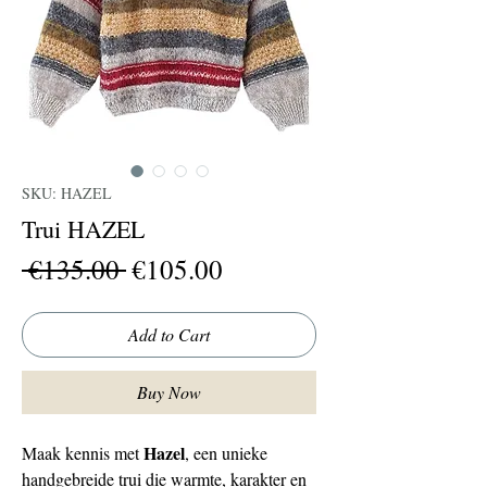
SKU: HAZEL
Trui HAZEL
Regular
Sale
 €135.00 
€105.00
Price
Price
Add to Cart
Buy Now
Hazel
Maak kennis met
, een unieke
handgebreide trui die warmte, karakter en