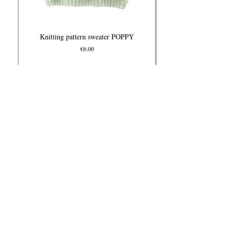
Knitting pattern sweater POPPY
Price
€6.00
Knits