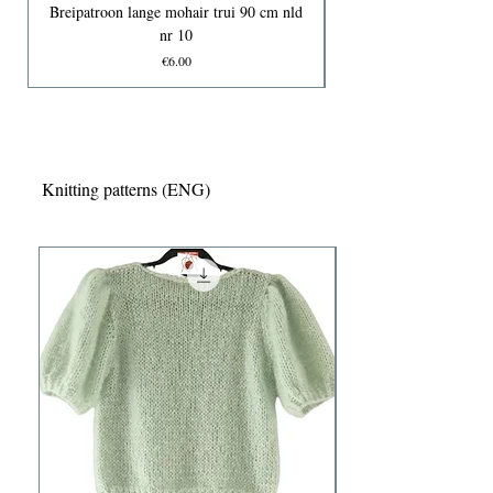
Breipatroon lange mohair trui 90 cm nld
nr 10
Price
€6.00
Knitting patterns (ENG)